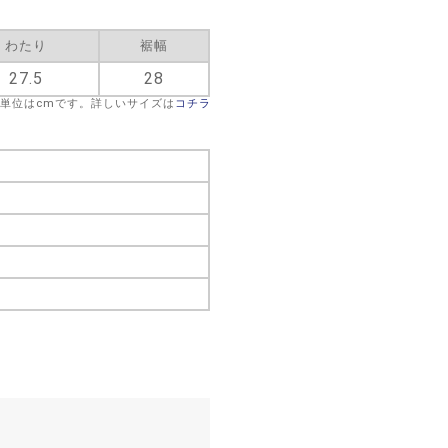
わたり
裾幅
27.5
28
※単位はcmです。詳しいサイズは
コチラ