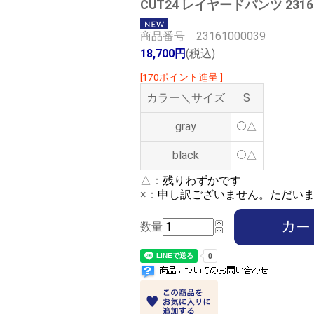
CUT24 レイヤードパンツ 23161
商品番号 23161000039
18,700円
(税込)
[170ポイント進呈 ]
カラー＼サイズ
S
gray
△
black
△
△：
残りわずかです
×：
申し訳ございません。ただい
数量