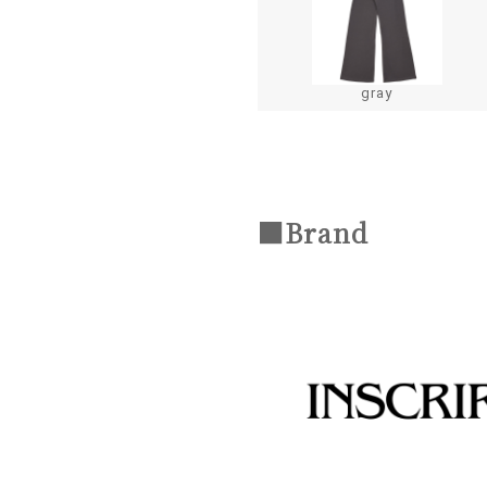
gray
■Brand