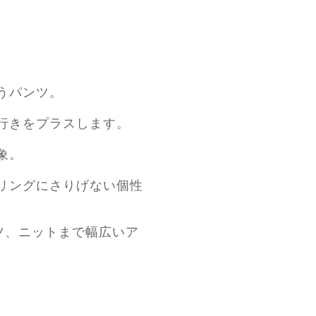
うパンツ。
行きをプラスします。
象。
リングにさりげない個性
ツ、ニットまで幅広いア