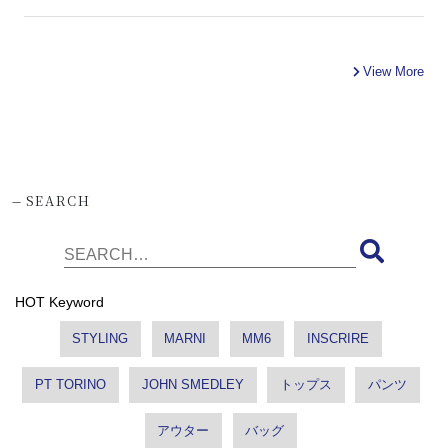
View More
-
SEARCH
HOT Keyword
STYLING
MARNI
MM6
INSCRIRE
PT TORINO
JOHN SMEDLEY
トップス
パンツ
アウター
バッグ