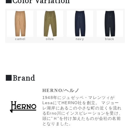
■Color Variation
camel
olive
navy
black
■Brand
HERNO/ヘルノ
1948年にジュゼッペ・マレンツィが
LesaにてHERNO社を創立。 マジョー
レ湖岸にあるこの小さな町の近くを流れ
るErno川にインスピレーションを受け、
頭に”Ｈ”を付け加えたものが会社の名前
となりました。