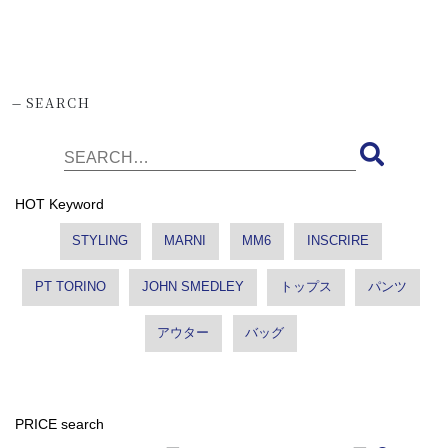
-
SEARCH
HOT Keyword
STYLING
MARNI
MM6
INSCRIRE
PT TORINO
JOHN SMEDLEY
トップス
パンツ
アウター
バッグ
PRICE search