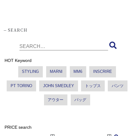
-
SEARCH
HOT Keyword
STYLING
MARNI
MM6
INSCRIRE
PT TORINO
JOHN SMEDLEY
トップス
パンツ
アウター
バッグ
PRICE search