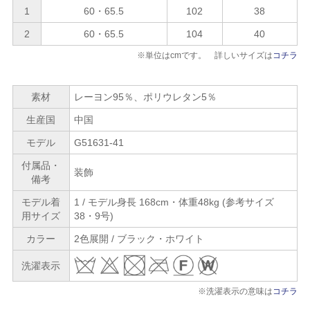
1
60・65.5
102
38
2
60・65.5
104
40
※単位はcmです。 詳しいサイズは
コチラ
素材
レーヨン95％、ポリウレタン5％
生産国
中国
モデル
G51631-41
付属品・
装飾
備考
モデル着
1 / モデル身長 168cm・体重48kg (参考サイズ
用サイズ
38・9号)
カラー
2色展開 / ブラック・ホワイト
洗濯表示
※洗濯表示の意味は
コチラ