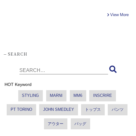
View More
-
SEARCH
HOT Keyword
STYLING
MARNI
MM6
INSCRIRE
PT TORINO
JOHN SMEDLEY
トップス
パンツ
アウター
バッグ