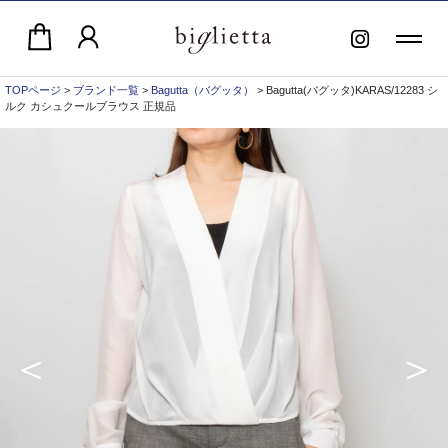
TOPページ
>
ブランド一覧
>
Bagutta（バグッタ）
> Bagutta(バグッタ)KARAS/12283 シ
ルク カシュクールブラウス 正規品