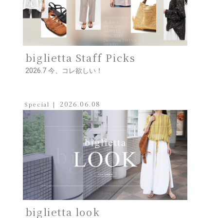
biglietta Staff Picks
2026.7 今、コレ欲しい！
2026.06.08
Special
biglietta look