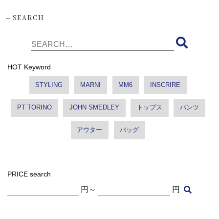
-
SEARCH
HOT Keyword
STYLING
MARNI
MM6
INSCRIRE
PT TORINO
JOHN SMEDLEY
トップス
パンツ
アウター
バッグ
PRICE search
円～
円