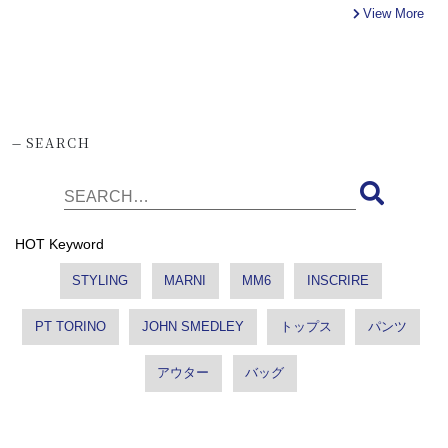
View More
-
SEARCH
HOT Keyword
STYLING
MARNI
MM6
INSCRIRE
PT TORINO
JOHN SMEDLEY
トップス
パンツ
アウター
バッグ