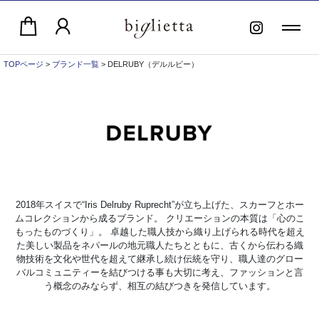
TOPページ
>
ブランド一覧
> DELRUBY（デルルビー）
2018年スイスで“Iris Delruby Ruprecht”が立ち上げた、スカーフとホー
ムコレクションから成るブランド。 クリエーションの本質は「心のこ
もったものづくり」。 卓越した職人技から織り上げられる時代を超え
た美しい製品をネパールの地元職人たちとともに、古くから伝わる織
物技術を文化や世代を超えて継承し続け伝統を守り、職人達のグロー
バルコミュニティーを結びつける事も大切に考え、ファッションと言
う概念のみならず、相互の結びつきを発信しています。