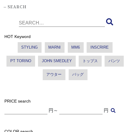
-
SEARCH
HOT Keyword
STYLING
MARNI
MM6
INSCRIRE
PT TORINO
JOHN SMEDLEY
トップス
パンツ
アウター
バッグ
PRICE search
円～
円
COLOR search