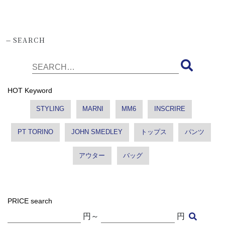
-
SEARCH
HOT Keyword
STYLING
MARNI
MM6
INSCRIRE
PT TORINO
JOHN SMEDLEY
トップス
パンツ
アウター
バッグ
PRICE search
円～
円