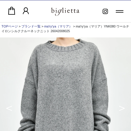
TOPページ
>
ブランド一覧
>
ma'ry'ya（マリア）
> ma'ry'ya（マリア）YNK080 ウールナ
イロンシルククルーネックニット 26042008025