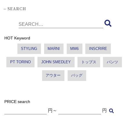
-
SEARCH
HOT Keyword
STYLING
MARNI
MM6
INSCRIRE
PT TORINO
JOHN SMEDLEY
トップス
パンツ
アウター
バッグ
PRICE search
円～
円