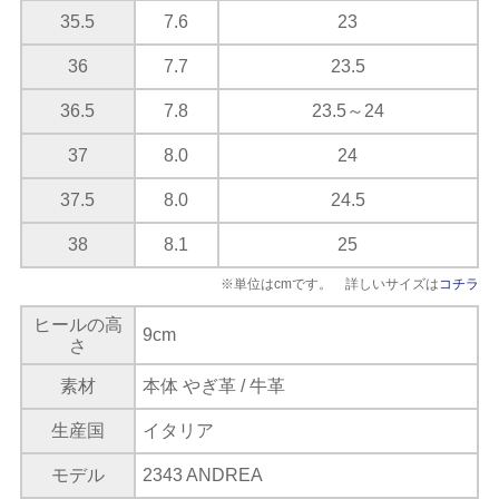
35.5
7.6
23
36
7.7
23.5
36.5
7.8
23.5～24
37
8.0
24
37.5
8.0
24.5
38
8.1
25
※単位はcmです。 詳しいサイズは
コチラ
ヒールの高
9cm
さ
素材
本体 やぎ革 / 牛革
生産国
イタリア
モデル
2343 ANDREA