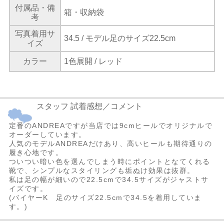
付属品・備
箱・収納袋
考
写真着用サ
34.5 / モデル足のサイズ22.5cm
イズ
カラー
1色展開 / レッド
スタッフ 試着感想／コメント
定番のANDREAですが当店では9cmヒールでオリジナルで
オーダーしています。
人気のモデルANDREAだけあり、高いヒールも期待通りの
履き心地です。
ついつい暗い色を選んでしまう時にポイントとなてくれる
靴で、シンプルなスタイリングも垢ぬけ効果は抜群。
私は足の幅が細いので22.5cmで34.5サイズがジャストサ
イズです。
(バイヤーK 足のサイズ22.5cmで34.5を着用していま
す。)