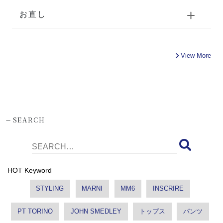
お直し
View More
-
SEARCH
HOT Keyword
STYLING
MARNI
MM6
INSCRIRE
PT TORINO
JOHN SMEDLEY
トップス
パンツ