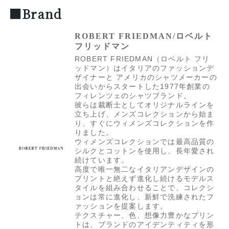
■Brand
ROBERT FRIEDMAN/ロベルト
フリッドマン
ROBERT FRIEDMAN（ロベルト フリ
ッドマン）はイタリアのファッションデ
ザイナーと アメリカのシャツメーカーの
出会いからスタートした1977年創業の
フィレンツェのシャツブランド。
彼らは裁断士としてオリジナルラインを
立ち上げ、メンズコレクションから始ま
り、すぐにウィメンズコレクションを作
りました。
ウィメンズコレクションでは最高品質の
シルクとコットンを使用し、長年愛され
続けています。
高度で唯一無二なイタリアンデザインの
プリントと絶えず進化し続けるモデルス
タイルを組み合わせることで、コレクシ
ョンは常に進化し、新鮮で洗練されたフ
ァッションを提案します。
テクスチャー、色、想像力豊かなプリン
トは、ブランドのアイデンティティを形