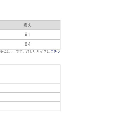
裄丈
81
84
※単位はcmです。詳しいサイズは
コチラ