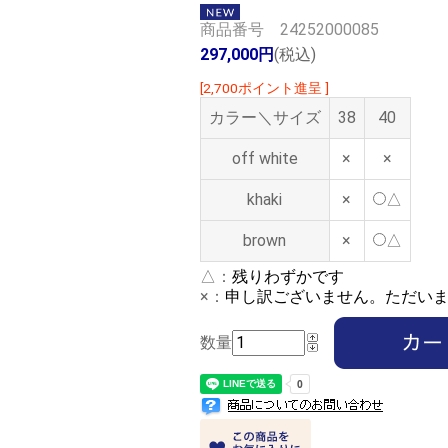
商品番号 24252000085
297,000円
(税込)
[2,700ポイント進呈 ]
カラー＼サイズ
38
40
off white
×
×
khaki
×
△
brown
×
△
△：
残りわずかです
×：
申し訳ございません。ただい
数量