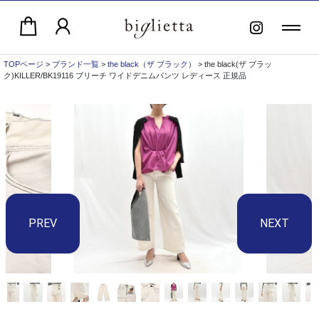
TOPページ
>
ブランド一覧
>
the black（ザ ブラック）
> the black(ザ ブラッ
ク)KILLER/BK19116 ブリーチ ワイドデニムパンツ レディース 正規品