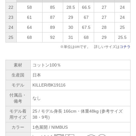
22
58
85
28.5
66.5
27
24
23
61
87
29
67
27
24
24
64
89
30
67.5
28
25
25
68
92
31
68
29
25.5
※単位はcmです。 詳しいサイズは
コチラ
素材
コットン100％
生産国
日本
モデル
KILLER/BK19116
付属品・
なし
備考
モデル着
25 / モデル身長 166cm・体重48kg (参考サイズ
用サイズ
38・9号)
カラー
1色展開 / NIMBUS