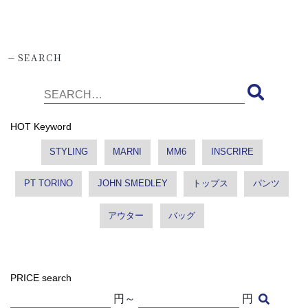
-
SEARCH
HOT Keyword
STYLING
MARNI
MM6
INSCRIRE
PT TORINO
JOHN SMEDLEY
トップス
パンツ
アウター
バッグ
PRICE search
円～
円