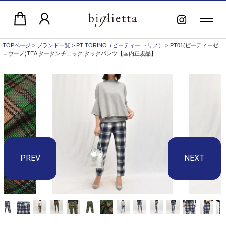
TOPページ
>
ブランド一覧
>
PT TORINO（ピーティー トリノ）
> PT01(ピーティーゼ
ロウーノ)TEA タータンチェック タックパンツ【国内正規品】