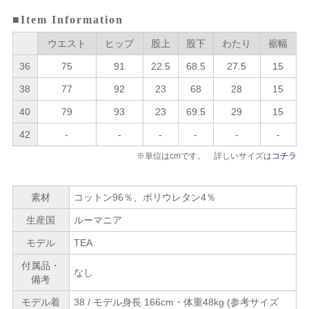
■Item Information
ウエスト
ヒップ
股上
股下
わたり
裾幅
36
75
91
22.5
68.5
27.5
15
38
77
92
23
68
28
15
40
79
93
23
69.5
29
15
42
-
-
-
-
-
-
※単位はcmです。 詳しいサイズは
コチラ
素材
コットン96％、ポリウレタン4％
生産国
ルーマニア
モデル
TEA
付属品・
なし
備考
モデル着
38 / モデル身長 166cm・体重48kg (参考サイズ