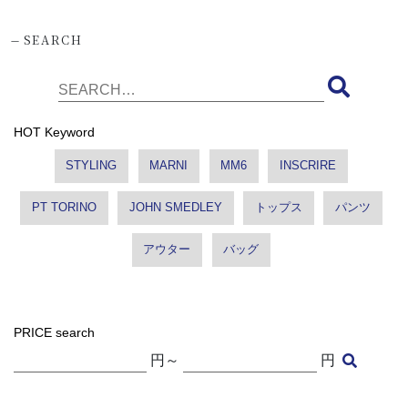
-
SEARCH
HOT Keyword
STYLING
MARNI
MM6
INSCRIRE
PT TORINO
JOHN SMEDLEY
トップス
パンツ
アウター
バッグ
PRICE search
円～
円