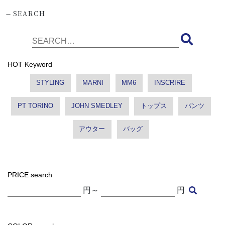
-
SEARCH
HOT Keyword
STYLING
MARNI
MM6
INSCRIRE
PT TORINO
JOHN SMEDLEY
トップス
パンツ
アウター
バッグ
PRICE search
円～
円