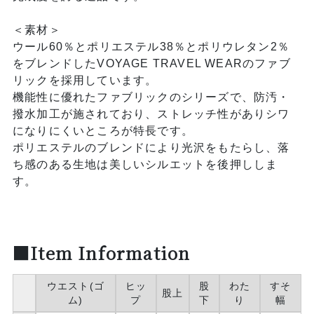
＜素材＞
ウール60％とポリエステル38％とポリウレタン2％
をブレンドしたVOYAGE TRAVEL WEARのファブ
リックを採用しています。
機能性に優れたファブリックのシリーズで、防汚・
撥水加工が施されており、ストレッチ性がありシワ
になりにくいところが特長です。
ポリエステルのブレンドにより光沢をもたらし、落
ち感のある生地は美しいシルエットを後押ししま
す。
■Item Information
ウエスト(ゴ
ヒッ
股
わた
すそ
股上
ム)
プ
下
り
幅