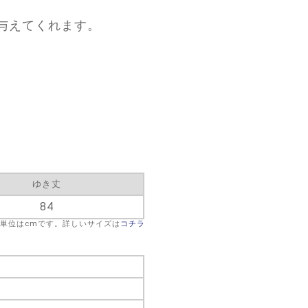
与えてくれます。
ゆき丈
84
※単位はcmです。詳しいサイズは
コチラ