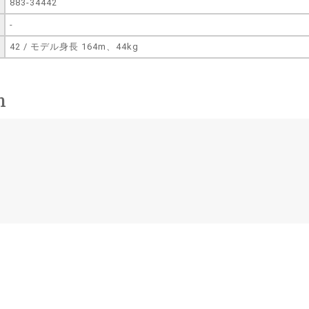
883-34442
-
42 / モデル身長 164m、44kg
n