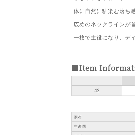
体に自然に馴染む落ち
広めのネックラインが
一枚で主役になり、デ
■Item Informat
42
素材
生産国