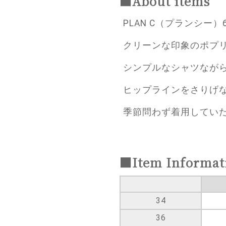
■About items
PLAN C（プランシー）
クリーンな印象のポプ
シンプルなシャツなが
ヒップラインをさりげ
季節問わず着用してい
■Item Informat
34
36